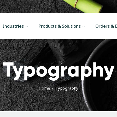
Main
Industries
Industries
Products & Solutions
Orders & E
Products & Solutions
Orders & Enquiries
News
Typography
Contact Us
Home
Typography