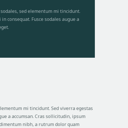
 sodales, sed elementum mi tincidunt.
i in consequat. Fusce sodales augue a
eget.
elementum mi tincidunt. Sed viverra egestas
ugue a accumsan. Cras sollicitudin, ipsum
ondimentum nibh, a rutrum dolor quam