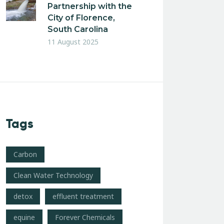
Partnership with the
City of Florence,
South Carolina
11 August 2025
Tags
Carbon
Clean Water Technology
detox
effluent treatment
equine
Forever Chemicals