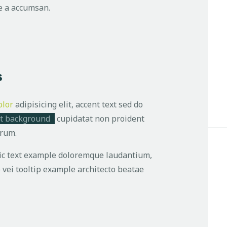
ue a accumsan.
s
olor
adipisicing elit, accent text sed do
t background
cupidatat non proident
orum.
alic text example doloremque laudantium,
 vei
tooltip example
architecto beatae