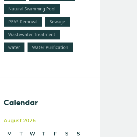
Natural Swimming Pool
PFAS Removal
Sewage
Wastewater Treatment
water
Water Purification
Calendar
August 2026
M
T
W
T
F
S
S